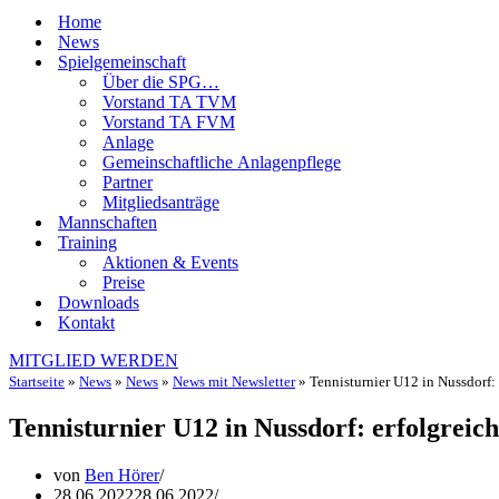
Home
News
Spielgemeinschaft
Über die SPG…
Vorstand TA TVM
Vorstand TA FVM
Anlage
Gemeinschaftliche Anlagenpflege
Partner
Mitgliedsanträge
Mannschaften
Training
Aktionen & Events
Preise
Downloads
Kontakt
MITGLIED WERDEN
Startseite
»
News
»
News
»
News mit Newsletter
»
Tennisturnier U12 in Nussdorf: 
Tennisturnier U12 in Nussdorf: erfolgreic
von
Ben Hörer
28.06.2022
28.06.2022