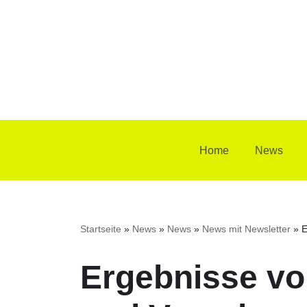
Zum
Inhalt
springen
Home
News
Startseite
»
News
»
News
»
News mit Newsletter
»
E
Ergebnisse v