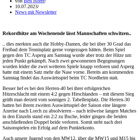
von
Ben Hörer
10.07.2023
News mit Newsletter
Rekordhitze am Wochenende lässt Mannschaften schwitzen..
.. dies merkten auch die Hobby-Damen, die bei über 30 Grad das
Freibad dem Tennisplatz gerne vorgezogen hätten. Beim Spiel
gegen den TC Asperg am Samstag wurde aber trotz der Hitze um
jeden Punkt gekämpft. Nach zwei gewonnenen Begegnungen
wurden leider die zwei weiteren Spiele knapp verloren und Asperg
hatte mit einem Satz mehr die Nase vorne. Bereits am kommenden
Samstag findet das Auswärtsspiel beim TC Nordheim statt.
Besser lief es bei den Herren-40 bei ihrer erfolgreichen
Hitzeschlacht mit einem 4:2 gegen Hirschlanden – mit diesem Sieg
grüßt man derzeit vom sonnigen 2. Tabellenplatz. Die Herren-30
hatten bei ihrem zweiten Auswärtsspiel der Saison eine längere
Anreise nach Lorch zu absolvieren – nach teilweise langen Matches
in den Einzeln stand ein 2:2 zu Buche, leider gingen die beiden
anschließenden Doppel beide verloren. Somit steht nach drei
Saisonspielen ein Erfolg auf dem Punktekonto.
Auch unsere Jugend von den MW12, über die MW15 und M15 bis