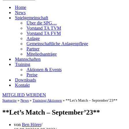
Home
News
Spielgemeinschaft
Über die SPG…
Vorstand TA TVM
Vorstand TA FVM
Anlage
Gemeinschaftliche Anlagenpflege
Partner
Mitgliedsanträge
Mannschaften
Training
Aktionen & Events
Preise
Downloads
Kontakt
MITGLIED WERDEN
Startseite
»
News
»
Training/Aktionen
»
**Let’s Match – September’23**
**Let’s Match – September’23**
von
Ben Hörer