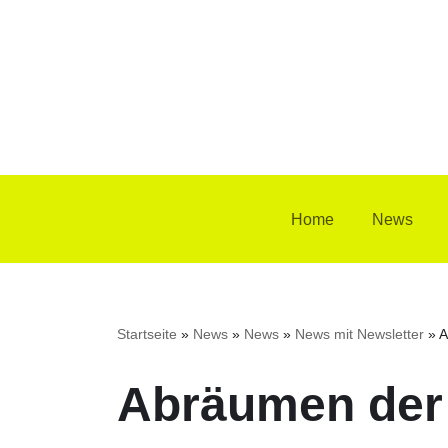
Zum
Inhalt
springen
Home
News
Startseite
»
News
»
News
»
News mit Newsletter
»
A
Abräumen der 