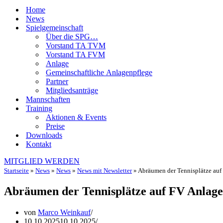
Home
News
Spielgemeinschaft
Über die SPG…
Vorstand TA TVM
Vorstand TA FVM
Anlage
Gemeinschaftliche Anlagenpflege
Partner
Mitgliedsanträge
Mannschaften
Training
Aktionen & Events
Preise
Downloads
Kontakt
MITGLIED WERDEN
Startseite
»
News
»
News
»
News mit Newsletter
»
Abräumen der Tennisplätze auf
Abräumen der Tennisplätze auf FV Anlage
von
Marco Weinkauf
10.10.2025
10.10.2025