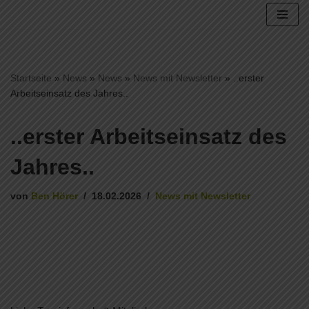
Zum
Inhalt
springen
Startseite
»
News
»
News
»
News mit Newsletter
»
..erster
Arbeitseinsatz des Jahres..
..erster Arbeitseinsatz des
Jahres..
von
Ben Hörer
18.02.2026
News mit Newsletter