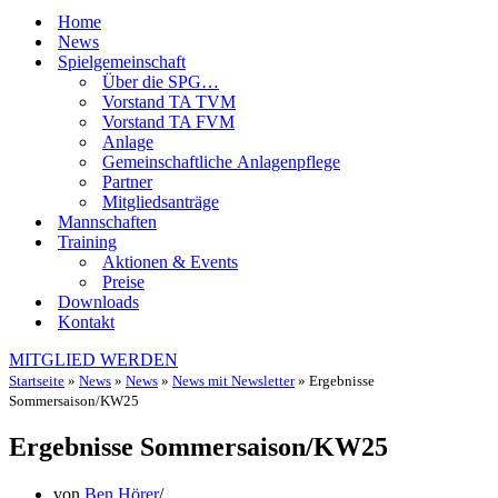
Home
News
Spielgemeinschaft
Über die SPG…
Vorstand TA TVM
Vorstand TA FVM
Anlage
Gemeinschaftliche Anlagenpflege
Partner
Mitgliedsanträge
Mannschaften
Training
Aktionen & Events
Preise
Downloads
Kontakt
MITGLIED WERDEN
Startseite
»
News
»
News
»
News mit Newsletter
»
Ergebnisse
Sommersaison/KW25
Ergebnisse Sommersaison/KW25
von
Ben Hörer