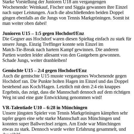
Starke Vorstellung der Junioren U18 am vergangengen
Wochenende: Weinkauf, Fischer und Siggia gewannen ihre Einzel
nach super Leistungen. Auch die abschließenden beiden Doppel
gingen ebenfalls an die Jungs von Tennis Markgröningen. Somit ist
man weiter oben dabei!
Junioren U15 – 1:5 gegen Hochdorf/Enz
Die Gegner aus Hochdorf waren diesen Spieltag einfach zu stark für
unsere Jungs. Einzig Treffinger konnte sein Einzel im
Match‑Tie‑Break nach hartem Kampf gewinnen. Die anderen
Partien wurden leider allesamt von den Gastgebern gewonnen.
Schade Jungs, weiter dranbleiben!
Gemischte U15 – 2:4 gegen Hochdorf/Enz
Auch die gemischte U15 musste vergangenes Wochenende gegen
Hochdorf ran. Die Punkte holten Hagen im Einzel und das Doppel
bestehend aus Koch/Hagen. Letztlich mit dem 2:4 ein knappes
Ergebnis, das zeigt, dass die Mannschaft dennoch auf dem richtigen
Weg ist und eine gute Entwicklung genommen wird!
VR‑Talentiade U10 – 6:28 in Münchingen
Unsere jüngsten Spieler von Tennis Markgröningen kämpften sehr
tapfer gegen eine sehr starke Mannschaft aus Münchingen und
konnten super Ballwechsel zeigen. Am Ende war Münchingen
etwas zu stark. Dennoch wurde weiter Erfahrung gesammelt, und