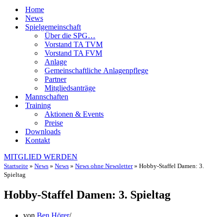
Home
News
Spielgemeinschaft
Über die SPG…
Vorstand TA TVM
Vorstand TA FVM
Anlage
Gemeinschaftliche Anlagenpflege
Partner
Mitgliedsanträge
Mannschaften
Training
Aktionen & Events
Preise
Downloads
Kontakt
MITGLIED WERDEN
Startseite
»
News
»
News
»
News ohne Newsletter
»
Hobby-Staffel Damen: 3.
Spieltag
Hobby-Staffel Damen: 3. Spieltag
von
Ben Hörer