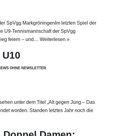
 der SpVgg MarkgröningenIm letzten Spiel der
e U9-Tennismannschaft der SpVgg
Sieg feiern – und…
Weiterlesen »
& U10
NEWS OHNE NEWSLETTER
sehen unter dem Titel „Alt gegen Jung – Das
ndet worden. Standen letztes Jahr noch die
l Doppel Damen: