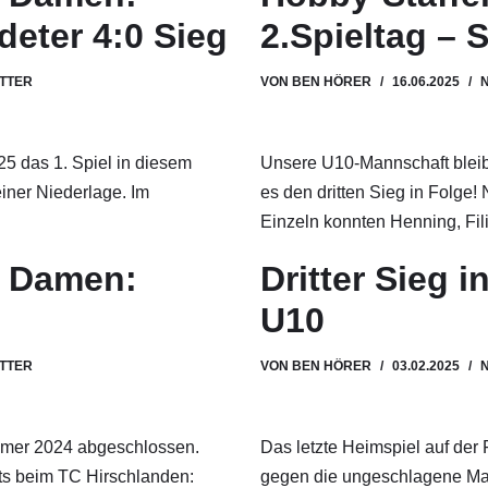
deter 4:0 Sieg
2.Spieltag – S
TTER
VON
BEN HÖRER
16.06.2025
5 das 1. Spiel in diesem
Unsere U10-Mannschaft bleibt 
ner Niederlage. Im
es den dritten Sieg in Folge!
Einzeln konnten Henning, Fi
l Damen:
Dritter Sieg i
U10
TTER
VON
BEN HÖRER
03.02.2025
mmer 2024 abgeschlossen.
Das letzte Heimspiel auf de
ärts beim TC Hirschlanden:
gegen die ungeschlagene Man