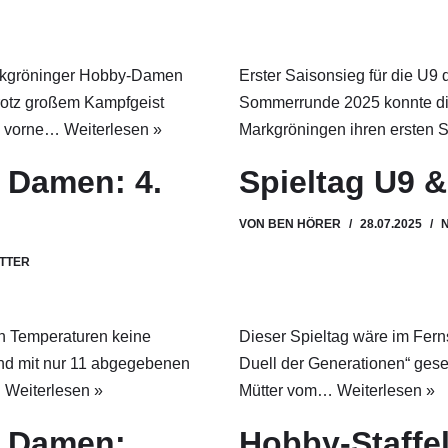
arkgröninger Hobby-Damen
Erster Saisonsieg für die U9
Trotz großem Kampfgeist
Sommerrunde 2025 konnte di
se vorne…
Weiterlesen »
Markgröningen ihren ersten 
 Damen: 4.
Spieltag U9 
VON
BEN HÖRER
28.07.2025
TTER
en Temperaturen keine
Dieser Spieltag wäre im Fern
nd mit nur 11 abgegebenen
Duell der Generationen“ gese
…
Weiterlesen »
Mütter vom…
Weiterlesen »
l Damen:
Hobby-Staffe