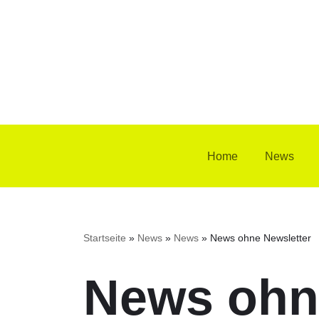
Zum
Inhalt
springen
Home
News
Startseite
»
News
»
News
»
News ohne Newsletter
News ohn